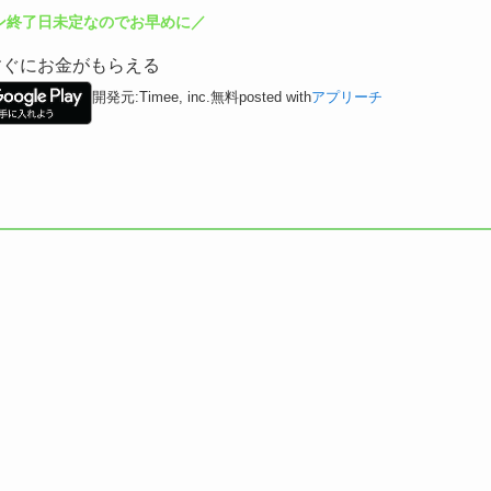
ン終了日未定なのでお早めに／
てすぐにお金がもらえる
開発元:
Timee, inc.
無料
posted with
アプリーチ