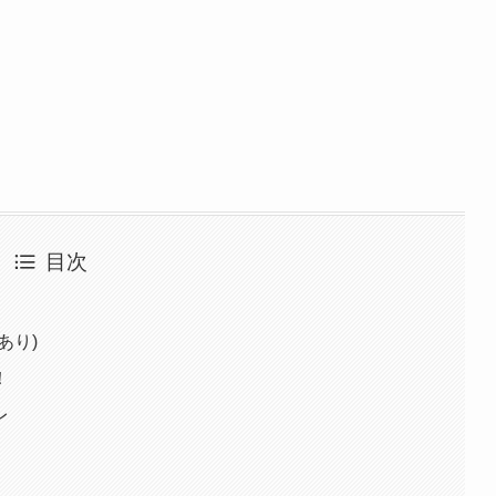
目次
あり)
！
レ