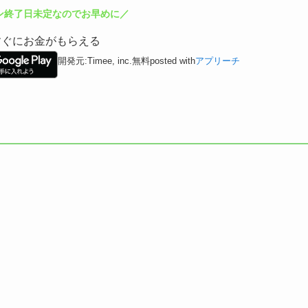
ン終了日未定なのでお早めに／
てすぐにお金がもらえる
開発元:
Timee, inc.
無料
posted with
アプリーチ